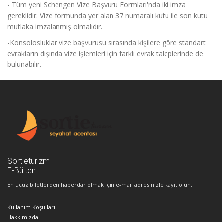
- Tüm yeni Schengen Vize Başvuru Formları'nda iki imza
gereklidir. Vize formunda yer alan 37 numaralı kutu ile son kutu
mutlaka imzalanmış olmalıdır.
-Konsolosluklar vize başvurusu sırasında kişilere göre standart
evrakların dışında vize işlemleri için farklı evrak taleplerinde de
bulunabilir.
Sortieturizm
E-Bülten
En ucuz biletlerden haberdar olmak için e-mail adresinizle kayıt olun.
Kullanım Koşulları
Hakkımızda